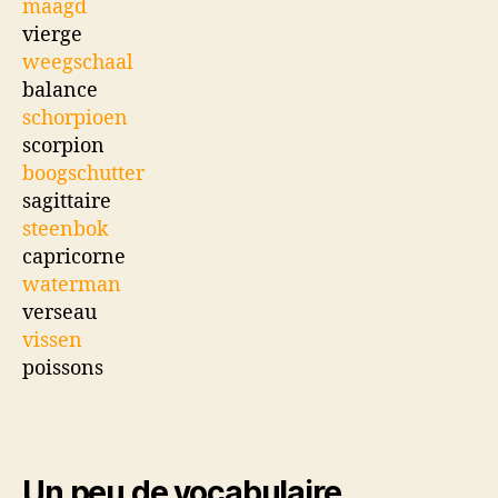
maagd
vierge
weegschaal
balance
schorpioen
scorpion
boogschutter
sagittaire
steenbok
capricorne
waterman
verseau
vissen
poissons
Un peu de vocabulaire