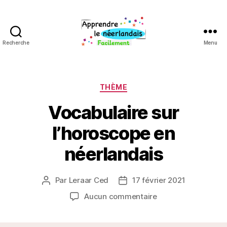
Recherche
Menu
Apprendre
néerlandais
Catégories
THÈME
Vocabulaire sur
l’horoscope en
néerlandais
Par
Leraar Ced
17 février 2021
Auteur
Date
de
de
sur
Aucun commentaire
l’article
l’article
Vocabulaire
sur