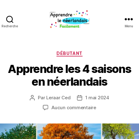
Recherche
Menu
Apprendre
néerlandais
Catégories
DÉBUTANT
Apprendre les 4 saisons
en néerlandais
Par
Leraar Ced
1 mai 2024
Auteur
Date
de
de
sur
Aucun commentaire
l’article
l’article
Apprendre
les
4
saisons