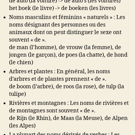
de auto (la voiture) -> de auto’s (les voitures)
het boek (le livre) -> de boeken (les livres)
Noms masculins et féminins « naturels » : Les
noms désignant des personnes ou des
animaux dont on peut distinguer le sexe ont
souvent « de ».
de man (l’homme), de vrouw (la femme), de
jongen (le garçon), de poes (la chatte), de hond
(le chien)
Arbres et plantes : En général, les noms
d’arbres et de plantes prennent « de ».
de boom (l’arbre), de roos (la rose), de tulp (la
tulipe)
Rivières et montagnes : Les noms de rivières et
de montagnes sont souvent « de ».
de Rijn (le Rhin), de Maas (la Meuse), de Alpen
(les Alpes)
La plupart des noms dérivés de verbes : Les