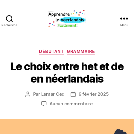
Recherche
Menu
Apprendre
néerlandais
Catégories
DÉBUTANT
GRAMMAIRE
Le choix entre het et de
en néerlandais
Par
Leraar Ced
9 février 2025
Auteur
Date
de
de
sur
Aucun commentaire
l’article
l’article
Le
choix
entre
het