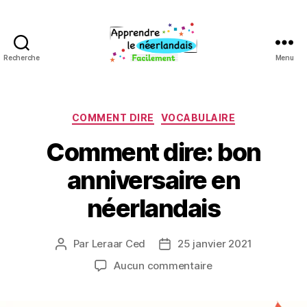
Recherche
Menu
Apprendre
néerlandais
Catégories
COMMENT DIRE
VOCABULAIRE
Comment dire: bon
anniversaire en
néerlandais
Par
Leraar Ced
25 janvier 2021
Auteur
Date
de
de
sur
Aucun commentaire
l’article
l’article
Comment
dire: