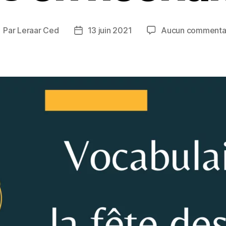
Par
Leraar Ced
13 juin 2021
Aucun commenta
uteur
Date
e
de
article
l’article