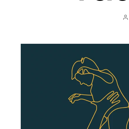
A
d
l’