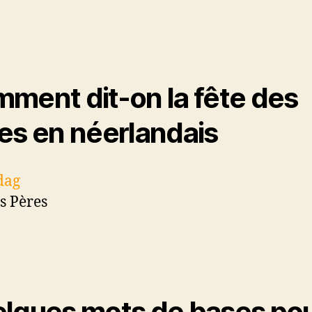
ment dit-on la fête des
es en néerlandais
dag
es Pères
lques mots de bases po