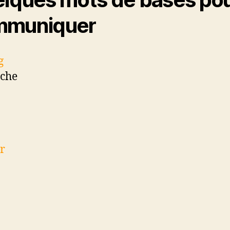
mmuniquer
g
che
r