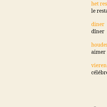
het re
le res
diner
dîner
houde
aimer
vieren
célébr