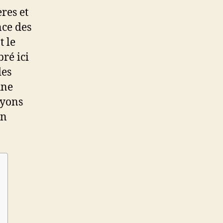
res et
nce des
t le
bré ici
des
une
oyons
en