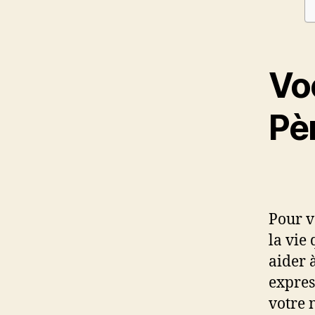
Voc
Pè
Pour v
la vie
aider 
expres
votre 