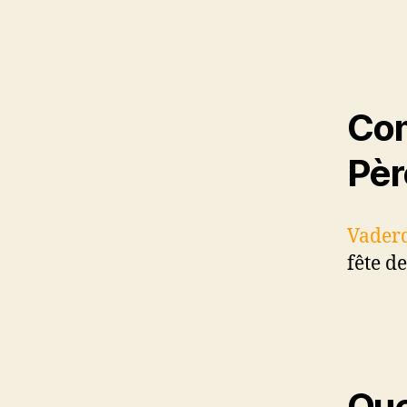
Com
Pèr
Vader
fête d
Que