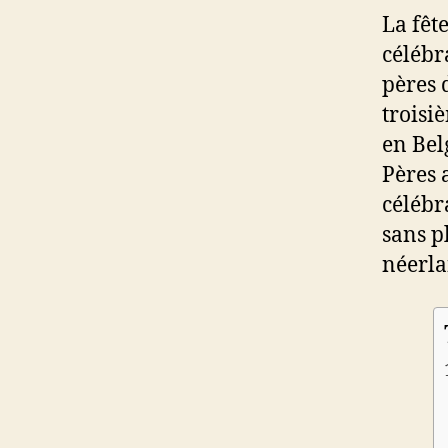
La fêt
célébra
pères 
troisi
en Bel
Pères 
célébr
sans p
néerla