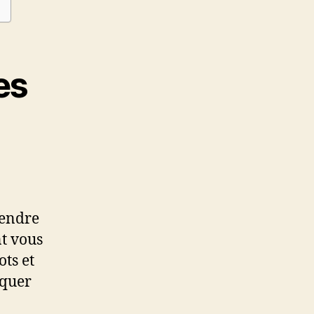
es
rendre
nt vous
ts et
iquer