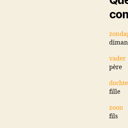
co
zonda
diman
vader
père
dochte
fille
zoon
fils