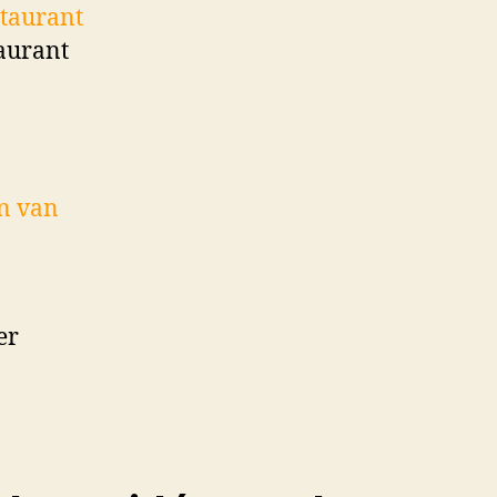
staurant
taurant
n van
er